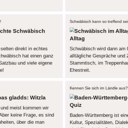
!
Schwäbisch kann so treffend sei
chte Schwäbisch
Alltag
elten direkt in echtes
Schwäbisch wird dann am l
hwäbisch hat einen ganz
alltägliche Gespräche und Z
Satzbau und viele eigene
Stammtisch, im Treppenhau
e!
Ehestreit.
Kennen Sie sich im Ländle aus?
as gladds: Witzla
Quiz
e und meist kommen wir
Aber keine Frage, es sind
Baden-Württemberg ist ein
nheiten, über die man
Kultur, Spezialitäten, Dial