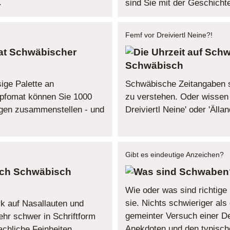
.
sind Sie mit der Geschichte
Femf vor Dreiviertl Neine?!
Schwäbischer
Schwäbisch
ige Palette an
Schwäbische Zeitangaben s
pfomat können Sie 1000
zu verstehen. Oder wissen 
gen zusammenstellen - und
Dreiviertl Neine' oder 'Äll
Gibt es eindeutige Anzeichen?
Schwäbisch
Wie oder was sind richtig
sie. Nichts schwieriger als
k auf Nasallauten und
gemeinter Versuch einer De
ehr schwer in Schriftform
Anekdoten und den typische
achliche Feinheiten.