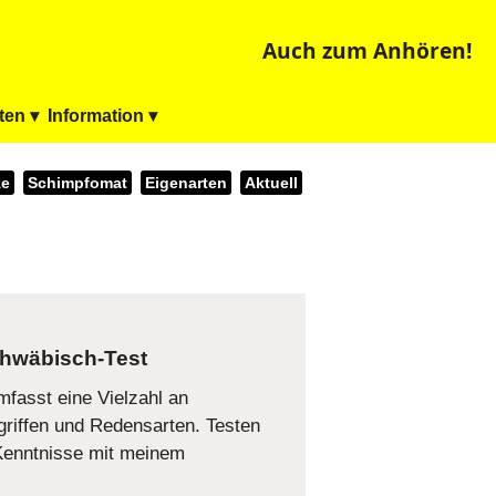
Auch zum Anhören!
ten ▾
Information ▾
ze
Schimpfomat
Eigenarten
Aktuell
hwäbisch-Test
fasst eine Vielzahl an
riffen und Redensarten. Testen
-Kenntnisse mit meinem