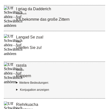
I griag da Dadderich
Ausdruck
Ich bekomme das große Zittern
Langad Se zua!
Hilfe
Greifen Sie zu!
rassla
Verben
klappern
Weitere Bedeutungen:
Riehrkuacha