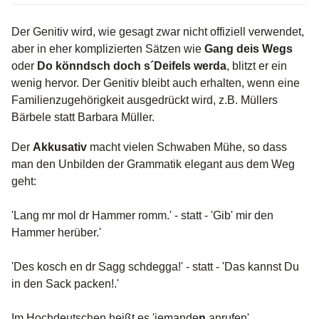
Der Genitiv wird, wie gesagt zwar nicht offiziell verwendet,
aber in eher komplizierten Sätzen wie
Gang deis Wegs
oder
Do könndsch doch s´Deifels werda
, blitzt er ein
wenig hervor. Der Genitiv bleibt auch erhalten, wenn eine
Familienzugehörigkeit ausgedrückt wird, z.B. Müllers
Bärbele statt Barbara Müller.
Der
Akkusativ
macht vielen Schwaben Mühe, so dass
man den Unbilden der Grammatik elegant aus dem Weg
geht:
'Lang mr mol dr Hammer romm.' - statt - 'Gib' mir den
Hammer herüber.'
'Des kosch en dr Sagg schdegga!' - statt - 'Das kannst Du
in den Sack packen!.'
Im Hochdeutschen heißt es 'jemande
n
anrufen'