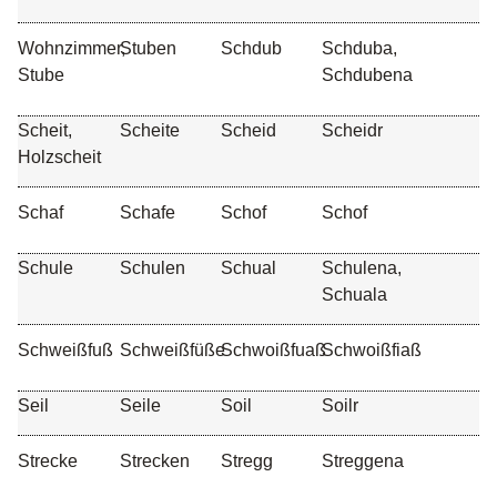
Wohnzimmer,
Stuben
Schdub
Schduba,
Stube
Schdubena
Scheit,
Scheite
Scheid
Scheidr
Holzscheit
Schaf
Schafe
Schof
Schof
Schule
Schulen
Schual
Schulena,
Schuala
Schweißfuß
Schweißfüße
Schwoißfuaß
Schwoißfiaß
Seil
Seile
Soil
Soilr
Strecke
Strecken
Stregg
Streggena