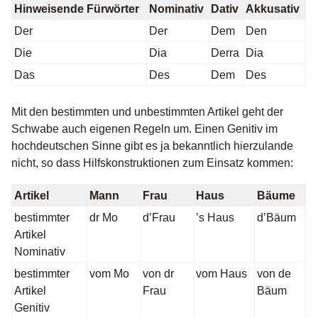
Hinweisende Fürwörter
Nominativ
Dativ
Akkusativ
Der
Der
Dem
Den
Die
Dia
Derra
Dia
Das
Des
Dem
Des
Mit den bestimmten und unbestimmten Artikel geht der
Schwabe auch eigenen Regeln um. Einen Genitiv im
hochdeutschen Sinne gibt es ja bekanntlich hierzulande
nicht, so dass Hilfskonstruktionen zum Einsatz kommen:
Artikel
Mann
Frau
Haus
Bäume
bestimmter
dr Mo
d’Frau
’s Haus
d’Bäum
Artikel
Nominativ
bestimmter
vom Mo
von dr
vom Haus
von de
Artikel
Frau
Bäum
Genitiv