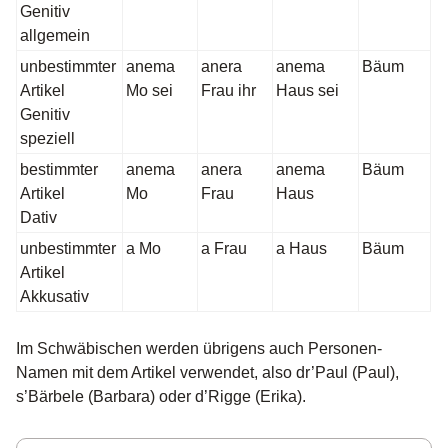
Genitiv
allgemein
unbestimmter
anema
anera
anema
Bäum
Artikel
Mo sei
Frau ihr
Haus sei
Genitiv
speziell
bestimmter
anema
anera
anema
Bäum
Artikel
Mo
Frau
Haus
Dativ
unbestimmter
a Mo
a Frau
a Haus
Bäum
Artikel
Akkusativ
Im Schwäbischen werden übrigens auch Personen-
Namen mit dem Artikel verwendet, also dr’Paul (Paul),
s’Bärbele (Barbara) oder d’Rigge (Erika).