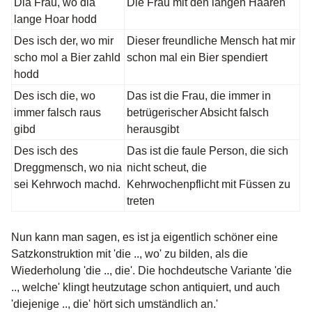
Dia Frau, wo dia
Die Frau mit den langen Haaren
lange Hoar hodd
Des isch der, wo mir
Dieser freundliche Mensch hat mir
scho mol a Bier zahld
schon mal ein Bier spendiert
hodd
Des isch die, wo
Das ist die Frau, die immer in
immer falsch raus
betrügerischer Absicht falsch
gibd
herausgibt
Des isch des
Das ist die faule Person, die sich
Dreggmensch, wo nia
nicht scheut, die
sei Kehrwoch machd.
Kehrwochenpflicht mit Füssen zu
treten
Nun kann man sagen, es ist ja eigentlich schöner eine
Satzkonstruktion mit 'die .., wo' zu bilden, als die
Wiederholung 'die .., die'. Die hochdeutsche Variante 'die
.., welche' klingt heutzutage schon antiquiert, und auch
'diejenige .., die' hört sich umständlich an.'