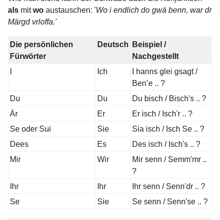
als
mit
wo
austauschen: '
Wo i endlich do gwä benn, war dr
Märgd vrloffa.'
Die persönlichen
Deutsch
Beispiel /
Fürwörter
Nachgestellt
I
Ich
I hanns glei gsagt /
Ben’e .. ?
Du
Du
Du bisch / Bisch's .. ?
Är
Er
Er isch / Isch'r .. ?
Se oder Sui
Sie
Sia isch / Isch Se .. ?
Dees
Es
Des isch / Isch's .. ?
Mir
Wir
Mir senn / Semm'mr ..
?
Ihr
Ihr
Ihr senn / Senn'dr .. ?
Se
Sie
Se senn / Senn'se .. ?