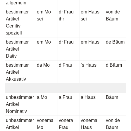
allgemein
bestimmter
em Mo
dr Frau
em Haus
von de
Artikel
sei
ihr
sei
Bäum
Genitiv
speziell
bestimmter
em Mo
dr Frau
em Haus
de Bäum
Artikel
Dativ
bestimmter
da Mo
d’Frau
’s Haus
d’Bäum
Artikel
Akkusativ
unbestimmter
a Mo
a Frau
a Haus
Bäum
Artikel
Nominativ
unbestimmter
vonema
vonera
vonema
von de
Artikel
Mo
Frau
Haus
Bäum