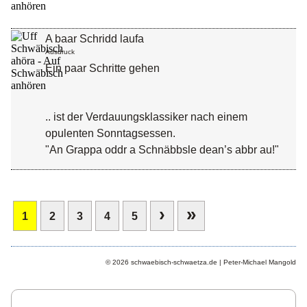
A baar Schridd laufa
Ausdruck
Ein paar Schritte gehen
.. ist der Verdauungsklassiker nach einem
opulenten Sonntagsessen.
"An Grappa oddr a Schnäbbsle dean’s abbr au!"
›
»
1
2
3
4
5
© 2026 schwaebisch-schwaetza.de | Peter-Michael Mangold