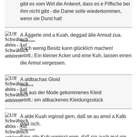
gibt es vom Wirt die Antwort, dass es e Piffsche bei
ihm nicht gibt - die Dame solle wiederkommen,
wenn sie Durst hat!
A Äggerle ond a Kuah, deggad älle Armud zua.
Redensart
Auch wenig Besitz kann glücklich machen!
wörtl.: Ein kleiner Acker und eine Kuh, lassen einen
die Armut vergessen.
A aldbachas Gloid
Ausdruck
Ein aus der Mode gekommenes Kleid
wörtl.: ein altbackenes Kleidungsstück
A alde Kuah vrgissd gern, daß se au amol a Kalb
gwä isch.
Redensart
Eine alte Kuh vergisst gern, daß sie auch mal ein