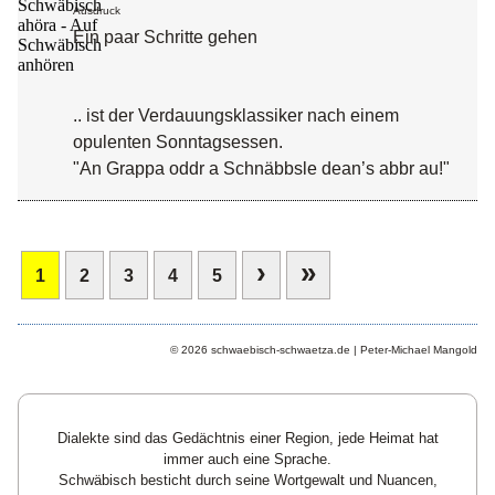
Ausdruck
Ein paar Schritte gehen
.. ist der Verdauungsklassiker nach einem
opulenten Sonntagsessen.
"An Grappa oddr a Schnäbbsle dean’s abbr au!"
›
»
1
2
3
4
5
© 2026 schwaebisch-schwaetza.de | Peter-Michael Mangold
Dialekte sind das Gedächtnis einer Region, jede Heimat hat
immer auch eine Sprache.
Schwäbisch besticht durch seine Wortgewalt und Nuancen,