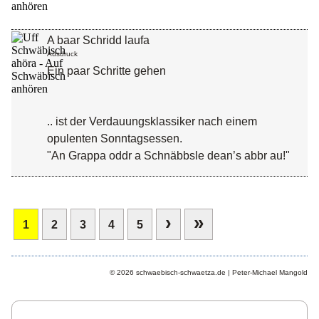
A baar Schridd laufa
Ausdruck
Ein paar Schritte gehen
.. ist der Verdauungsklassiker nach einem
opulenten Sonntagsessen.
"An Grappa oddr a Schnäbbsle dean’s abbr au!"
›
»
1
2
3
4
5
© 2026 schwaebisch-schwaetza.de | Peter-Michael Mangold