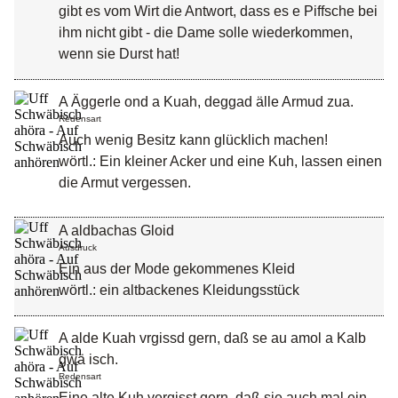
gibt es vom Wirt die Antwort, dass es e Piffsche bei
ihm nicht gibt - die Dame solle wiederkommen,
wenn sie Durst hat!
A Äggerle ond a Kuah, deggad älle Armud zua.
Redensart
Auch wenig Besitz kann glücklich machen!
wörtl.: Ein kleiner Acker und eine Kuh, lassen einen
die Armut vergessen.
A aldbachas Gloid
Ausdruck
Ein aus der Mode gekommenes Kleid
wörtl.: ein altbackenes Kleidungsstück
A alde Kuah vrgissd gern, daß se au amol a Kalb
gwä isch.
Redensart
Eine alte Kuh vergisst gern, daß sie auch mal ein