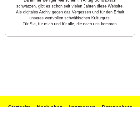
Da immer weniger Menschen im Alltag Schwäbisch
schwätzen, gibt es schon seit vielen Jahren diese Website.
Als digitales Archiv gegen das Vergessen und für den Erhalt
unseres wertvollen schwäbischen Kulturguts.
Für Sie, für mich und für alle, die nach uns kommen.
Startseite
Nach oben
Impressum
Datenschutz
Texte und Gedichte
Icons by Icons8