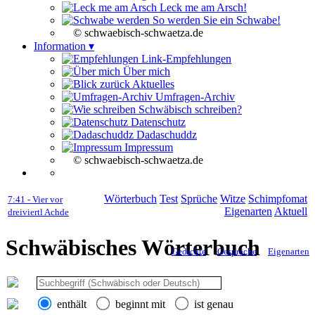
Leck me am Arsch!
So werden Sie ein Schwabe!
© schwaebisch-schwaetza.de
Information ▾
Link-Empfehlungen
Über mich
Aktuelles
Umfragen-Archiv
Schwäbisch schreiben?
Datenschutz
Dadaschuddz
Impressum
© schwaebisch-schwaetza.de
Wörterbuch
Test
Sprüche
Witze
Schimpfomat
7:41 - Vier vor
Eigenarten
Aktuell
dreiviertl Achde
Schwäbisches Wörterbuch
Gedichte
Gespräche
Eigenarten
enthält
beginnt mit
ist genau