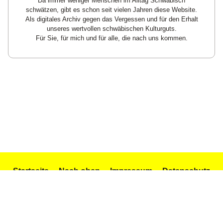
Da immer weniger Menschen im Alltag Schwäbisch
schwätzen, gibt es schon seit vielen Jahren diese Website.
Als digitales Archiv gegen das Vergessen und für den Erhalt
unseres wertvollen schwäbischen Kulturguts.
Für Sie, für mich und für alle, die nach uns kommen.
Startseite
Nach oben
Impressum
Datenschutz
Texte und Gedichte
Icons by Icons8