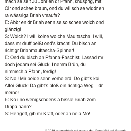
mach se seit 30 Johr en dr Pfann, knusprig, mit
Oir ond schee braun, ond du willsch se widdr en
ra wässriga Briah vrsaufa?
E: Abbr en dr Briah senn se so schee woich ond
glänzig!
S: Woich? I will koine woiche Maultascha! I will,
dass mr druff beißt ond’s kracht! Du bisch an
richtigr Briahmaultascha-Spinner!
E: Ond du bisch an Pfanna-Faschist. Lassad mr
doch jedam sei Glück. I nemm Brüh, du
nimmsch a Pfann, ferdig!
S: Noi! Mir beide senn verheierd! Do gibt’s koi
Alloi-Glück! Da gibt’s bloß oin richtiga Weg – dr
meine!
E: Ko i no wenigschdens a bissle Briah zom
Dippa hann?
S: Herrgott, gib mr Kraft, oder an neia Mo!
© 2026 schwaebisch-schwaetza.de | Peter-Michael Mangold