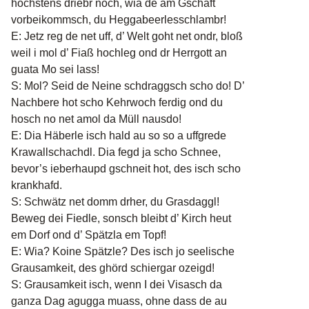
höchstens driebr noch, wia de am Gschäft
vorbeikommsch, du Heggabeerlesschlambr!
E: Jetz reg de net uff, d’ Welt goht net ondr, bloß
weil i mol d’ Fiaß hochleg ond dr Herrgott an
guata Mo sei lass!
S: Mol? Seid de Neine schdraggsch scho do! D’
Nachbere hot scho Kehrwoch ferdig ond du
hosch no net amol da Müll nausdo!
E: Dia Häberle isch hald au so so a uffgrede
Krawallschachdl. Dia fegd ja scho Schnee,
bevor’s ieberhaupd gschneit hot, des isch scho
krankhafd.
S: Schwätz net domm drher, du Grasdaggl!
Beweg dei Fiedle, sonsch bleibt d’ Kirch heut
em Dorf ond d’ Spätzla em Topf!
E: Wia? Koine Spätzle? Des isch jo seelische
Grausamkeit, des ghörd schiergar ozeigd!
S: Grausamkeit isch, wenn I dei Visasch da
ganza Dag agugga muass, ohne dass de au