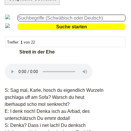
Treffer:
1
von 22
Streit in der Ehe
S: Sag mal, Karle, hosch du eigendlich Wurzeln
gschlaga uff am Sofa? Warsch du heut
iberhaupd scho mol senkrecht?
E: I denk noch! Denka isch au Arbad, des
unterschätzsch Du emmr dodal!
S: Denka? Dass i net lach! Du denksch