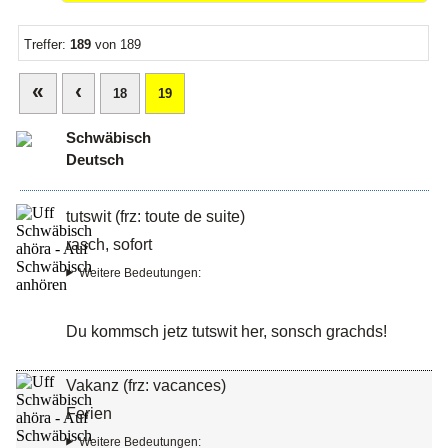
Treffer:
189
von 189
«
‹
18
19
Schwäbisch
Deutsch
tutswit (frz: toute de suite)
rasch, sofort
Weitere Bedeutungen:
Du kommsch jetz tutswit her, sonsch grachds!
Vakanz (frz: vacances)
Ferien
Weitere Bedeutungen: