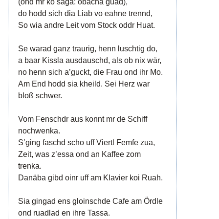
(ond mr ko saga: obacha guad),
do hodd sich dia Liab vo eahne trennd,
So wia andre Leit vom Stock oddr Huat.
Se warad ganz traurig, henn luschtig do,
a baar Kissla ausdauschd, als ob nix wär,
no henn sich a’guckt, die Frau ond ihr Mo.
Am End hodd sia kheild. Sei Herz war
bloß schwer.
Vom Fenschdr aus konnt mr de Schiff
nochwenka.
S’ging faschd scho uff Viertl Femfe zua,
Zeit, was z’essa ond an Kaffee zom
trenka.
Danäba gibd oinr uff am Klavier koi Ruah.
Sia gingad ens gloinschde Cafe am Ördle
ond ruadlad en ihre Tassa.