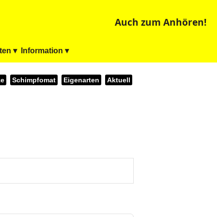
Auch zum Anhören!
ten ▾
Information ▾
ze
Schimpfomat
Eigenarten
Aktuell