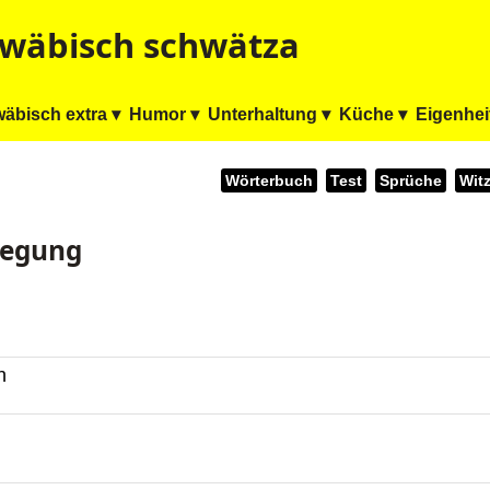
wäbisch schwätza
äbisch extra ▾
Humor ▾
Unterhaltung ▾
Küche ▾
Eigenhei
Wörterbuch
Test
Sprüche
Wit
regung