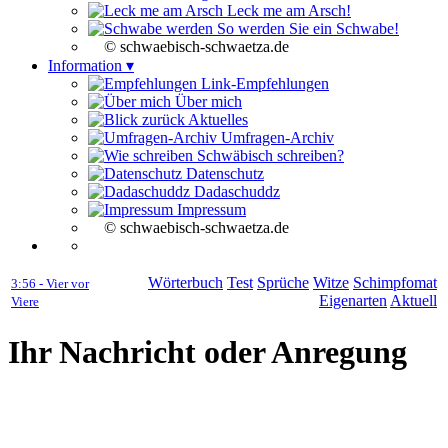
Leck me am Arsch!
So werden Sie ein Schwabe!
© schwaebisch-schwaetza.de
Information ▾
Link-Empfehlungen
Über mich
Aktuelles
Umfragen-Archiv
Schwäbisch schreiben?
Datenschutz
Dadaschuddz
Impressum
© schwaebisch-schwaetza.de
Wörterbuch
Test
Sprüche
Witze
Schimpfomat
3:56 - Vier vor
Eigenarten
Aktuell
Viere
Ihr Nachricht oder Anregung