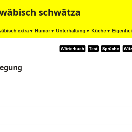
wäbisch schwätza
äbisch extra ▾
Humor ▾
Unterhaltung ▾
Küche ▾
Eigenhei
Wörterbuch
Test
Sprüche
Wit
regung