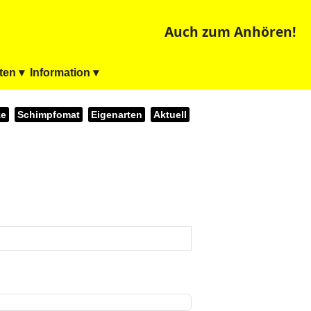
Auch zum Anhören!
ten ▾
Information ▾
ze
Schimpfomat
Eigenarten
Aktuell