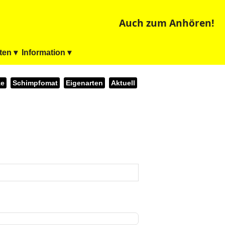
Auch zum Anhören!
ten ▾
Information ▾
ze
Schimpfomat
Eigenarten
Aktuell