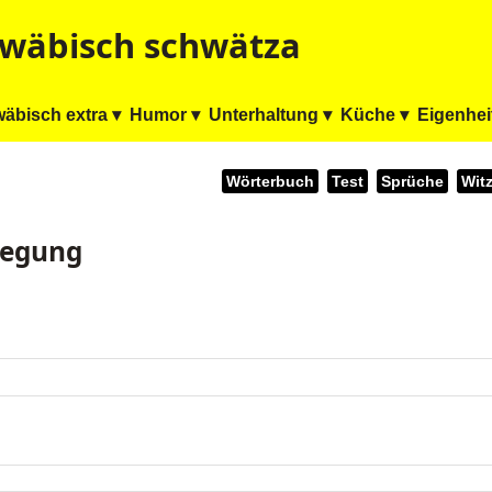
wäbisch schwätza
äbisch extra ▾
Humor ▾
Unterhaltung ▾
Küche ▾
Eigenhei
Wörterbuch
Test
Sprüche
Wit
regung