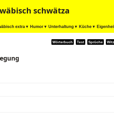
wäbisch schwätza
äbisch extra ▾
Humor ▾
Unterhaltung ▾
Küche ▾
Eigenhei
Wörterbuch
Test
Sprüche
Wit
regung