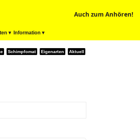
Auch zum Anhören!
ten ▾
Information ▾
ze
Schimpfomat
Eigenarten
Aktuell