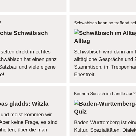
!
Schwäbisch kann so treffend sei
chte Schwäbisch
Alltag
elten direkt in echtes
Schwäbisch wird dann am l
hwäbisch hat einen ganz
alltägliche Gespräche und Z
Satzbau und viele eigene
Stammtisch, im Treppenhau
e!
Ehestreit.
Kennen Sie sich im Ländle aus?
as gladds: Witzla
Quiz
e und meist kommen wir
Aber keine Frage, es sind
Baden-Württemberg ist ein
nheiten, über die man
Kultur, Spezialitäten, Dial