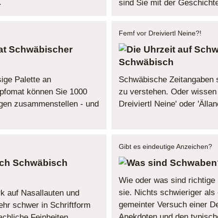
.
sind Sie mit der Geschichte
Femf vor Dreiviertl Neine?!
Schwäbischer
Schwäbisch
ige Palette an
Schwäbische Zeitangaben s
pfomat können Sie 1000
zu verstehen. Oder wissen 
gen zusammenstellen - und
Dreiviertl Neine' oder 'Äll
Gibt es eindeutige Anzeichen?
Schwäbisch
Wie oder was sind richtig
sie. Nichts schwieriger als
k auf Nasallauten und
gemeinter Versuch einer De
ehr schwer in Schriftform
Anekdoten und den typische
achliche Feinheiten.