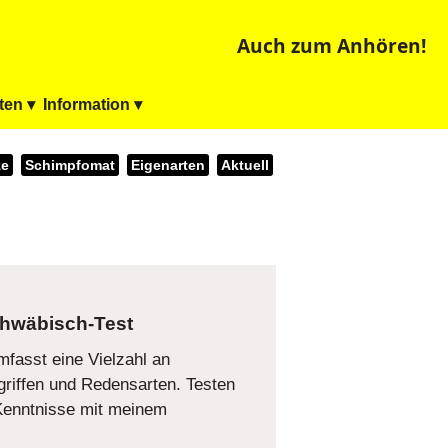
Auch zum Anhören!
ten ▾
Information ▾
ze
Schimpfomat
Eigenarten
Aktuell
hwäbisch-Test
fasst eine Vielzahl an
riffen und Redensarten. Testen
-Kenntnisse mit meinem